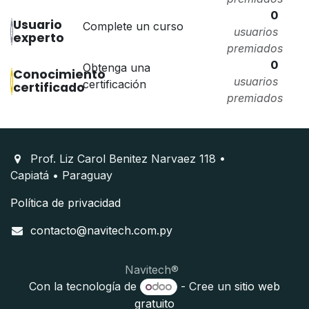
0
Usuario
Complete un curso
usuarios
experto
premiados
0
Obtenga una
Conocimiento
usuarios
certificación
certificado
premiados
Prof. Liz Carol Benitez Narvaez 118 •
Capiatá • Paraguay
Política de privacidad
contacto@navitech.com.py
Navitech®️
Con la tecnología de
- Cree un
sitio web
gratuito