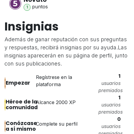
punto
s
1
Insignias
Además de ganar reputación con sus preguntas
y respuestas, recibirá insignias por su ayuda.
Las
insignias aparecerán en su página de perfil, junto
con sus publicaciones.
1
Regístrese en la
Empezar
usuarios
plataforma
premiados
1
Héroe de la
Alcance 2000 XP
usuarios
comunidad
premiados
0
Conózcase
Complete su perfil
usuarios
a sí mismo
premiados